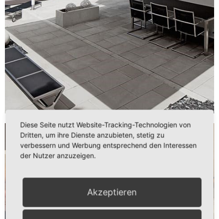
Ihren Bedürfnissen gerecht wird, von langer Lebensdauer
ist und komfortabel zu bedienen ist. Aus Ihrem Anspruch
und unserer Erfahrung entstehen immer neue
Möglichkeiten!
Diese Seite nutzt Website-Tracking-Technologien von
Dritten, um ihre Dienste anzubieten, stetig zu
verbessern und Werbung entsprechend den Interessen
der Nutzer anzuzeigen.
Polster-Arbeiten
Polsterarbeiten erhalten Werte und erschaffen neue. Zu
Akzeptieren
einem schlüssigen Einrichtungskonzept gehört natürlich
die angemessene Sitzgelegenheit. Sie können Ihre
vorhandenen Sitzmöbel bei uns neu aufpolstern und