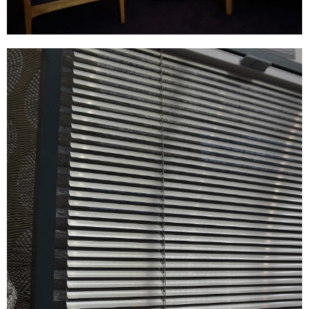
Sonnenschutz für den Innenbereich
Die behagliche Alternative zum Rollladen ist der
Sonnenschutz von innen. Mit unseren vielfältigen
Möglichkeiten stimmen wir Ihre Bedürfnisse mit Ihrer
Einrichtung ab, und Sie erhalten so einen effektiven
Sonnenschutz, der gut aussieht und zu Ihnen passt.
Dauerhaft, funktionell, individuell, fachgerecht eingebaut.
Übrigens: ein gut abgestimmtes Sonnenschutzkonzept
mindert Ihren Aufwand an Energiekosten erheblich! Wir
beraten Sie auch gern dazu.