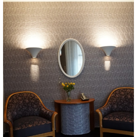
Wohnen mit hochwertigen
Einrichtungsstoffen
...nichts kann einen Raum so einfach und wirkungsvoll
beeinflussen, wie unsere modernen Gewebe, die wir auch
wirklich für jeden Stil und Geschmack passend einsetzen.
Unsere Erfahrung und handwerkliches Können, sind der
Garant für fachgerechte Verarbeitung nach Ihren
Maßstäben!