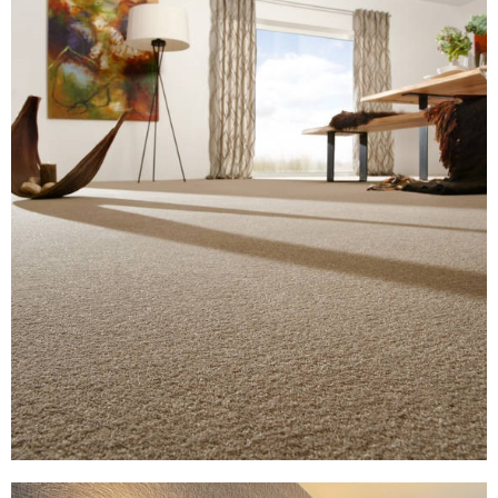
Ein behagliches und gesundes Wohnumfeld sind die
Voraussetzung dafür, dass wir uns in den eigenen vier
Wänden wohl fühlen. Eine große Rolle spielt dabei der
Bodenbelag.
Der Bodenkontakt wirkt sich ohne unser bewusstes Zutun
auf unser Befinden aus, und das kann man steuern.
Wärme und Kühle, Härte und Weichheit Raumschall oder
gedämpfte Akustik Weite und Nähe
.. das, und was Ihnen sonst noch wichtig ist, können wir
für eine gute Entscheidung mit in die Waagschale tun.
Ob Parkett, Laminat, Teppich, Linoleum, Kork oder ein
ganz individueller Designbelag – gemeinsam mit uns
finden Sie den Bodenbelag, der Ihren Ansprüchen gerecht
wird und perfekt zu Ihnen passt.