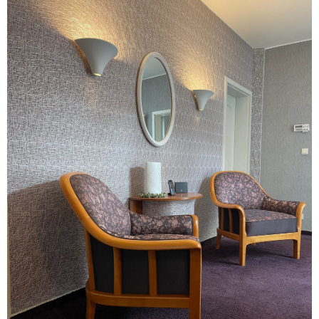
Textile Wandbespannung
Wenn der Mensch vor tausenden von Jahren seine
Behausung zu einem Zuhause machen wollte, legte er
Felle auf sein Stroh-Lager, hängte Felle vor den Eingang
und tapezierte auch die Wände damit. Kuschelig!
Das können wir heute besser, und bringen dafür
Wandbespannungs – Profile an, zwischen denen
Polyesterwatte befestigt wird. Darüber spannen wir die
dafür geeigneten Wandbespannungsstoffe,- ohne
sichtbare Befestigung. Kleine Unebenheiten auf der Wand
werden damit einfach überspannt. Das Ergebnis ist ein
wunderbar gedämftes Raumschall – Erlebnis, das auch
noch zusätzliche Wärmedämmung bringt und den Stoff
so glatt auf der Wand hält, dass er seine Schönheit perfekt
präsentiert.
Lassen sie sich von uns beraten und sein Sie überrascht,
was man mit unseren Wohn – Stoffen so alles machen
kann….