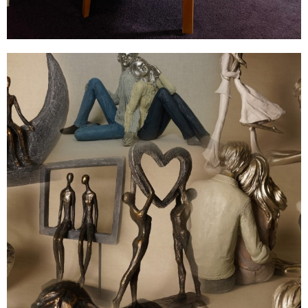
Wohn - Accessoires
Accessoires sind Liebe zum Detail!
Setzen Sie mit individuellen und außergewöhnlichen
Accessoires Akzente.
Oft lässt sich mit kleinen Dingen eine große Wirkung
erzielen.
Mit verschiedenen Accessoires und durch das Spiel mit
Form, Material und Farbe, können Sie Ihren Räumen ohne
viel Aufwand immer wieder ein neues Gesicht geben.